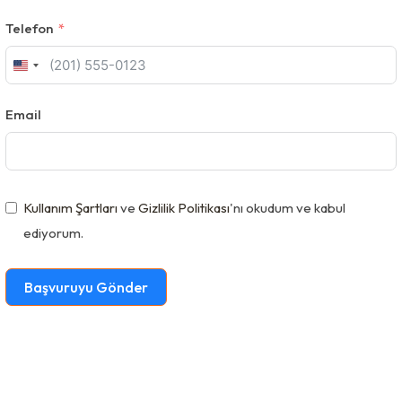
Telefon
U
n
Email
i
t
e
d
Kullanım Şartları
ve
Gizlilik Politikası
'nı okudum ve kabul
S
ediyorum.
t
a
Başvuruyu Gönder
t
e
s
+
1