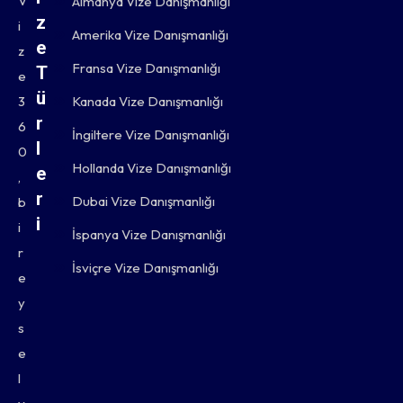
V
Almanya Vize Danışmanlığı
z
i
Amerika Vize Danışmanlığı
e
z
Fransa Vize Danışmanlığı
T
e
ü
3
Kanada Vize Danışmanlığı
r
6
İngiltere Vize Danışmanlığı
l
0
Hollanda Vize Danışmanlığı
e
,
r
Dubai Vize Danışmanlığı
b
i
i
İspanya Vize Danışmanlığı
r
T
İsviçre Vize Danışmanlığı
e
u
y
r
s
e
i
l
s