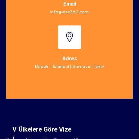
Email
info@vize360.com
Adres
Bebek – İstanbul | Bornova - İzmir
V
Ülkelere Göre Vize
i