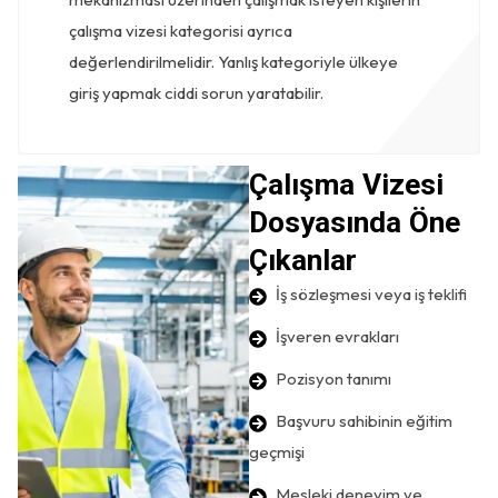
çalışma vizesi kategorisi ayrıca
değerlendirilmelidir. Yanlış kategoriyle ülkeye
giriş yapmak ciddi sorun yaratabilir.
Çalışma Vizesi
Dosyasında Öne
Çıkanlar
İş sözleşmesi veya iş teklifi
İşveren evrakları
Pozisyon tanımı
Başvuru sahibinin eğitim
geçmişi
Mesleki deneyim ve