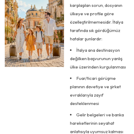
karşılaşılan sorun, dosyanın
ülkeye ve profile göre
özelleştirilmemesidir. İtalya
tarafında sık gördüğümüz
hatalar şunlardır:
İtalya ana destinasyon
değilken başvurunun yanlış
ülke üzerinden kurgulanması
Fuar/ticari görüşme
planının davetiye ve şirket
evraklarıyla zayıf
desteklenmesi
Gelir belgeleri ve banka
hareketlerinin seyahat
anlatısıyla uyumsuz kalması