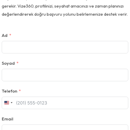
gerekir. Vize360, profilinizi, seyahat amacınızı ve zaman planınızı
değerlendirerek doğru başvuru yolunu belirlemenize destek verir.
Ad
Soyad
Telefon
U
n
Email
i
t