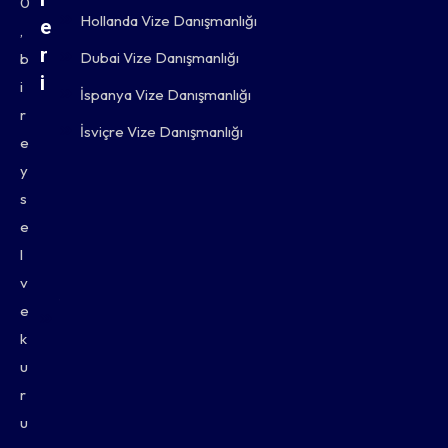
0
Hollanda Vize Danışmanlığı
e
,
r
Dubai Vize Danışmanlığı
b
i
i
İspanya Vize Danışmanlığı
r
T
İsviçre Vize Danışmanlığı
e
u
y
r
s
e
i
l
s
v
t
e
i
k
u
k
r
V
u