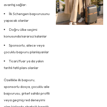
avantaj sağlar:
İlk Schengen başvurusunu
yapacak olanlar
Doğru ülke seçimi
konusunda kararsız kalanlar
Sponsorlu, ailece veya
çocuklu başvuru planlayanlar
Ticari/fuar ya da yakın
tarihli tatil planı olanlar
Özellikle ilk başvuru,
sponsorlu dosya, çocuklu aile
başvurusu, şirket sahibi profili
veya geçmiş red deneyimi
olan kişilerde stratejik hazırlık