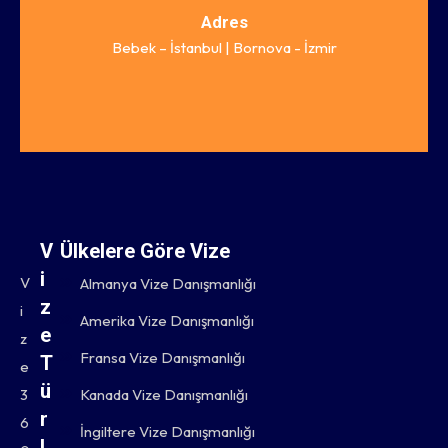
Adres
Bebek – İstanbul | Bornova - İzmir
V
Ülkelere Göre Vize
i
V
Almanya Vize Danışmanlığı
z
i
Amerika Vize Danışmanlığı
e
z
Fransa Vize Danışmanlığı
T
e
ü
3
Kanada Vize Danışmanlığı
r
6
İngiltere Vize Danışmanlığı
l