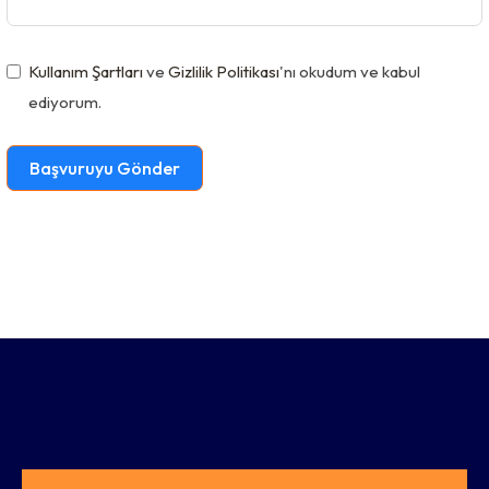
e
d
Kullanım Şartları
ve
Gizlilik Politikası
'nı okudum ve kabul
S
ediyorum.
t
a
Başvuruyu Gönder
t
e
s
+
1