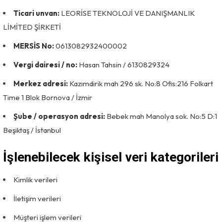
Ticari unvan:
LEORİSE TEKNOLOJİ VE DANIŞMANLIK
LİMİTED ŞİRKETİ
MERSİS No:
0613082932400002
Vergi dairesi / no:
Hasan Tahsin / 6130829324
Merkez adresi:
Kazımdirik mah 296 sk. No:8 Ofis:216 Folkart
Time 1 Blok Bornova / İzmir
Şube / operasyon adresi:
Bebek mah Manolya sok. No:5 D:1
Beşiktaş / İstanbul
İşlenebilecek kişisel veri kategorileri
Kimlik verileri
İletişim verileri
Müşteri işlem verileri