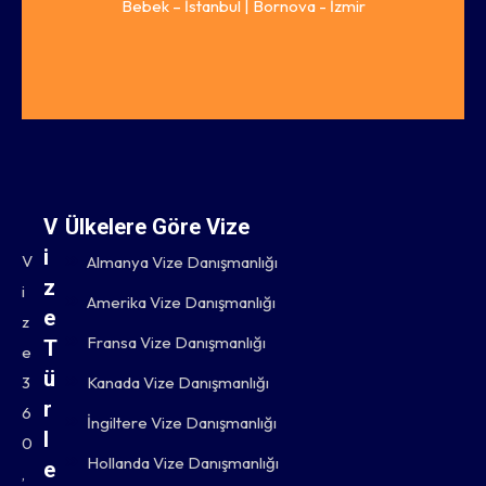
Bebek – İstanbul | Bornova - İzmir
V
Ülkelere Göre Vize
i
V
Almanya Vize Danışmanlığı
z
i
Amerika Vize Danışmanlığı
e
z
Fransa Vize Danışmanlığı
T
e
ü
3
Kanada Vize Danışmanlığı
r
6
İngiltere Vize Danışmanlığı
l
0
Hollanda Vize Danışmanlığı
e
,