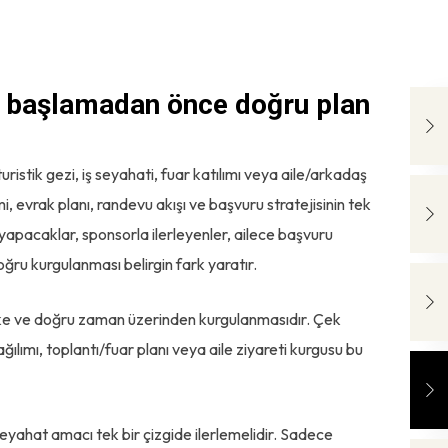
e başlamadan önce doğru plan
istik gezi, iş seyahati, fuar katılımı veya aile/arkadaş
, evrak planı, randevu akışı ve başvuru stratejisinin tek
u yapacaklar, sponsorla ilerleyenler, ailece başvuru
ğru kurgulanması belirgin fark yaratır.
lke ve doğru zaman üzerinden kurgulanmasıdır. Çek
ılımı, toplantı/fuar planı veya aile ziyareti kurgusu bu
seyahat amacı tek bir çizgide ilerlemelidir. Sadece