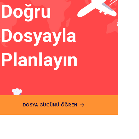
Doğru
Dosyayla
Planlayın
DOSYA GÜCÜNÜ ÖĞREN