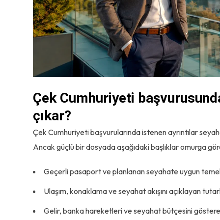
Çek Cumhuriyeti başvurusunda 
çıkar?
Çek Cumhuriyeti başvurularında istenen ayrıntılar seyaha
Ancak güçlü bir dosyada aşağıdaki başlıklar omurga göre
Geçerli pasaport ve planlanan seyahate uygun temel 
Ulaşım, konaklama ve seyahat akışını açıklayan tutar
Gelir, banka hareketleri ve seyahat bütçesini göstere