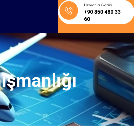
Uzmanla Görüş
+90 850 480 33
60
ışmanlığı