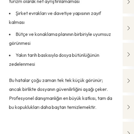
turizm olarak net ayrıştırılamaması
Şirket evrakları ve davetiye yapısının zayıf
kalması
Bütçe ve konaklama planının birbiriyle uyumsuz
görünmesi
Yakın tarih baskısıyla dosya bütünlüğünün
zedelenmesi
Bu hatalar çoğu zaman tek tek küçük görünür;
ancak birlikte dosyanın güvenilirliğini aşağı çeker.
Profesyonel danışmanlığın en büyük katkısı, tam da
bu kopuklukları daha baştan temizlemektir.