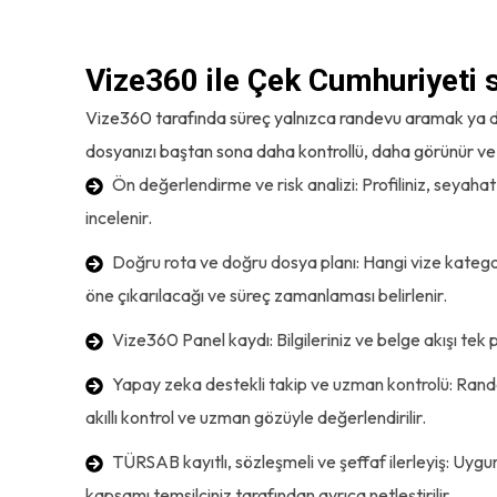
Vize360 ile Çek Cumhuriyeti sü
Vize360 tarafında süreç yalnızca randevu aramak ya da
dosyanızı baştan sona daha kontrollü, daha görünür ve 
Ön değerlendirme ve risk analizi: Profiliniz, seyahat
incelenir.
Doğru rota ve doğru dosya planı: Hangi vize kategor
öne çıkarılacağı ve süreç zamanlaması belirlenir.
Vize360 Panel kaydı: Bilgileriniz ve belge akışı tek 
Yapay zeka destekli takip ve uzman kontrolü: Randev
akıllı kontrol ve uzman gözüyle değerlendirilir.
TÜRSAB kayıtlı, sözleşmeli ve şeffaf ilerleyiş: Uyg
kapsamı temsilciniz tarafından ayrıca netleştirilir.