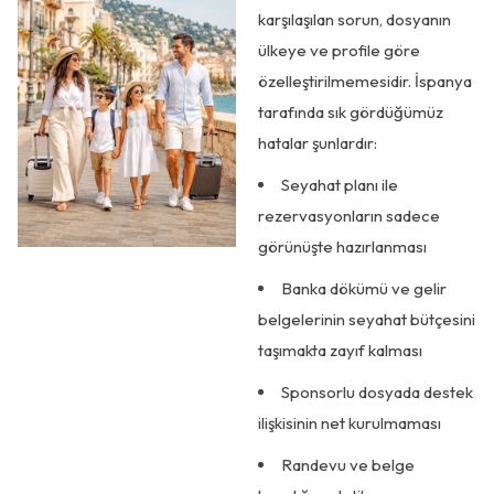
karşılaşılan sorun, dosyanın
ülkeye ve profile göre
özelleştirilmemesidir. İspanya
tarafında sık gördüğümüz
hatalar şunlardır:
Seyahat planı ile
rezervasyonların sadece
görünüşte hazırlanması
Banka dökümü ve gelir
belgelerinin seyahat bütçesini
taşımakta zayıf kalması
Sponsorlu dosyada destek
ilişkisinin net kurulmaması
Randevu ve belge