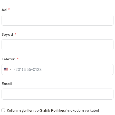
Ad
Soyad
Telefon
U
n
Email
i
t
e
d
Kullanım Şartları
ve
Gizlilik Politikası
'nı okudum ve kabul
S