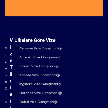
V
Ülkelere Göre Vize
i
V
Almanya Vize Danışmanlığı
z
i
Amerika Vize Danışmanlığı
e
z
Fransa Vize Danışmanlığı
T
e
ü
3
Kanada Vize Danışmanlığı
r
6
İngiltere Vize Danışmanlığı
l
0
Hollanda Vize Danışmanlığı
e
,
r
Dubai Vize Danışmanlığı
b
i