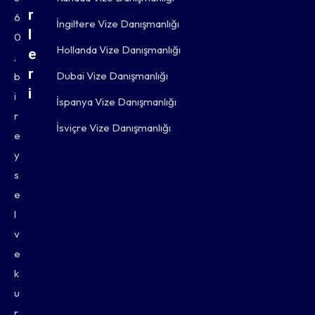
r
6
İngiltere Vize Danışmanlığı
l
0
Hollanda Vize Danışmanlığı
e
,
r
Dubai Vize Danışmanlığı
b
i
i
İspanya Vize Danışmanlığı
r
T
İsviçre Vize Danışmanlığı
e
u
y
r
s
e
i
l
s
v
t
e
i
k
u
k
r