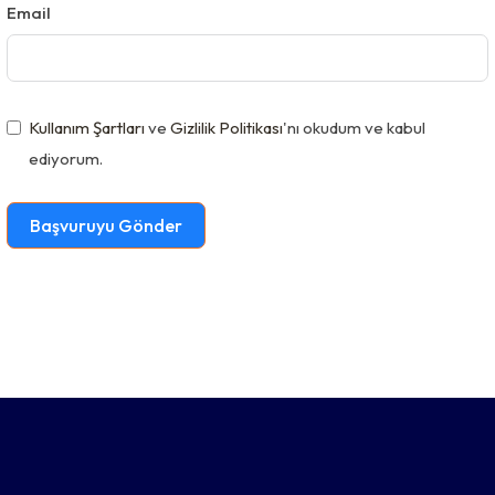
Email
i
t
e
d
Kullanım Şartları
ve
Gizlilik Politikası
'nı okudum ve kabul
S
ediyorum.
t
a
Başvuruyu Gönder
t
e
s
+
1