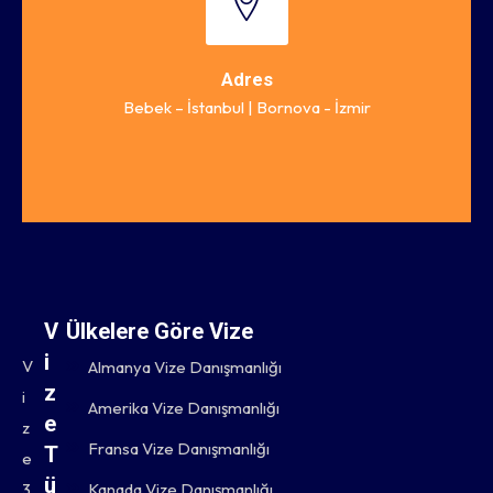
Adres
Bebek – İstanbul | Bornova - İzmir
V
Ülkelere Göre Vize
i
V
Almanya Vize Danışmanlığı
z
i
Amerika Vize Danışmanlığı
e
z
Fransa Vize Danışmanlığı
T
e
ü
3
Kanada Vize Danışmanlığı