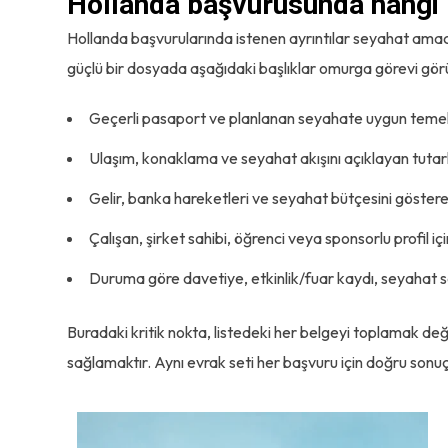
Hollanda başvurusunda hangi b
Hollanda başvurularında istenen ayrıntılar seyahat amacı
güçlü bir dosyada aşağıdaki başlıklar omurga görevi gör
Geçerli pasaport ve planlanan seyahate uygun temel 
Ulaşım, konaklama ve seyahat akışını açıklayan tutar
Gelir, banka hareketleri ve seyahat bütçesini göstere
Çalışan, şirket sahibi, öğrenci veya sponsorlu profil iç
Duruma göre davetiye, etkinlik/fuar kaydı, seyahat sa
Buradaki kritik nokta, listedeki her belgeyi toplamak değil
sağlamaktır. Aynı evrak seti her başvuru için doğru son