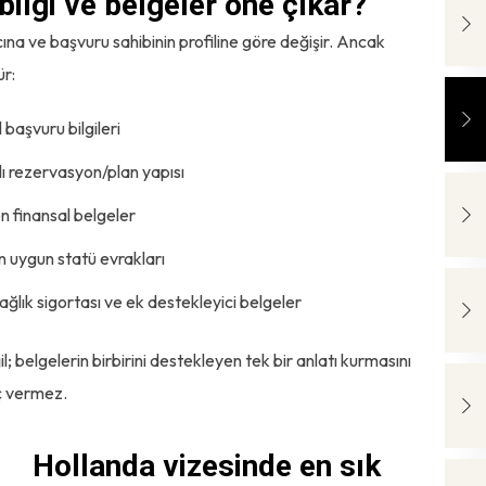
ilgi ve belgeler öne çıkar?
na ve başvuru sahibinin profiline göre değişir. Ancak
ür:
başvuru bilgileri
lı rezervasyon/plan yapısı
n finansal belgeler
in uygun statü evrakları
ğlık sigortası ve ek destekleyici belgeler
; belgelerin birbirini destekleyen tek bir anlatı kurmasını
uç vermez.
Hollanda vizesinde en sık