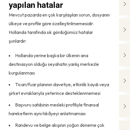
yapılan hatalar
Mevcut pazarda en çok karşılaşılan sorun, dosyanın
ülkeye ve profile göre özelleştirilmemesidir.
Hollanda tarafında sık gördüğümüz hatalar
şunlardır:
Hollanda yerine başka bir ülkenin ana
destinasyon olduğu seyahatin yanlış merkezle
kurgulanması
Ticari/fuar planının davetiye, etkinlik kaydı veya
şirket evraklarıyla yeterince desteklenmemesi
Başvuru sahibinin mesleki profiliyle finansal
hareketlerin aynı hikâyeyi anlatmaması
Randevu ve belge akışının yoğun döneme çok