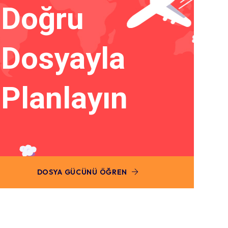
Doğru
Dosyayla
Planlayın
DOSYA GÜCÜNÜ ÖĞREN