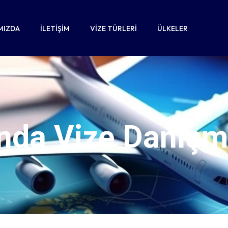
MIZDA
İLETIŞIM
VIZE TÜRLERI
ÜLKELER
nda Vize Danışm