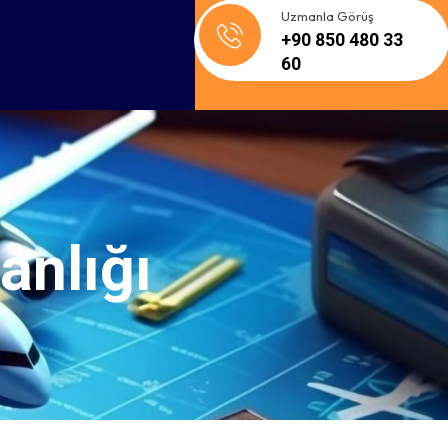
Uzmanla Görüş
+90 850 480 33
60
anlığı